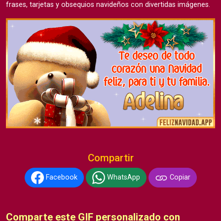
frases, tarjetas y obsequios navideños con divertidas imágenes.
Compartir
Facebook
WhatsApp
Copiar
Comparte este GIF personalizado con