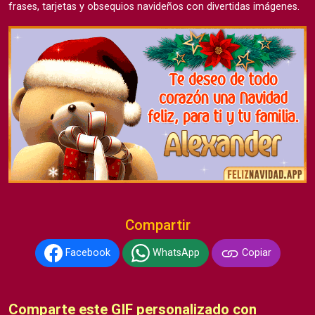
frases, tarjetas y obsequios navideños con divertidas imágenes.
Compartir
Facebook
WhatsApp
Copiar
Comparte este GIF personalizado con