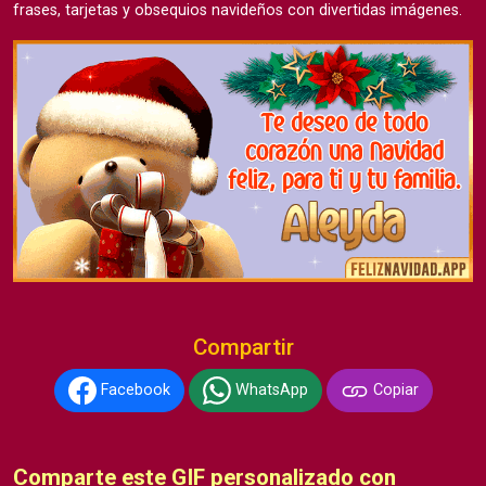
frases, tarjetas y obsequios navideños con divertidas imágenes.
Compartir
Facebook
WhatsApp
Copiar
Comparte este GIF personalizado con