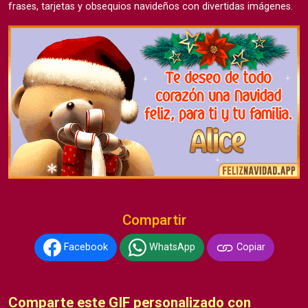
frases, tarjetas y obsequios navideños con divertidas imágenes.
Compartir
Facebook
WhatsApp
Copiar
Comparte este GIF personalizado con