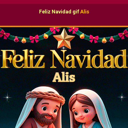
Feliz Navidad gif
Alis