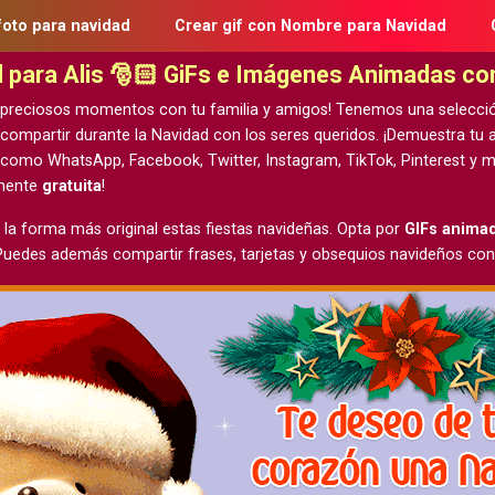
foto para navidad
Crear gif con Nombre para Navidad
d para Alis 🎅🏻 GiFs e Imágenes Animadas c
 preciosos momentos con tu familia y amigos! Tenemos una selecci
 compartir durante la Navidad con los seres queridos. ¡Demuestra t
 como WhatsApp, Facebook, Twitter, Instagram, TikTok, Pinterest y m
lmente
gratuita
!
 la forma más original estas fiestas navideñas. Opta por
GIFs anima
 Puedes además compartir frases, tarjetas y obsequios navideños con