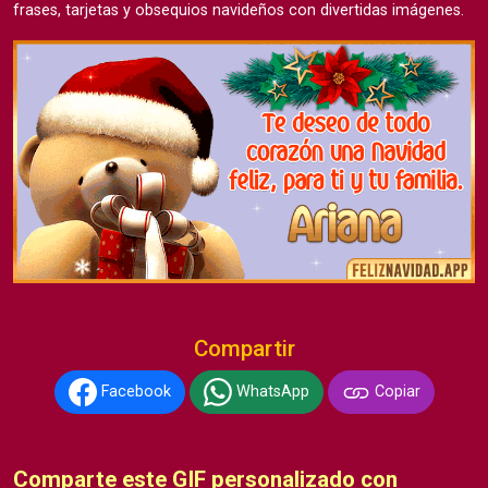
frases, tarjetas y obsequios navideños con divertidas imágenes.
Compartir
Facebook
WhatsApp
Copiar
Comparte este GIF personalizado con