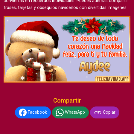
conviertas en recuerdos inolvidables. Puedes además compartir
frases, tarjetas y obsequios navideños con divertidas imágenes.
Compartir
Facebook
WhatsApp
Copiar