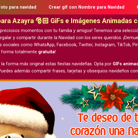
foto para navidad
Crear gif con Nombre para Navidad
 para Azayra 🎅🏻 GiFs e Imágenes Animadas 
 preciosos momentos con tu familia y amigos! Tenemos una selecci
egalar y compartir durante la Navidad con los seres queridos. ¡Demu
s sociales como WhatsApp, Facebook, Twitter, Instagram, TikTok, Pin
e forma totalmente
gratuita
!
 la forma más original estas fiestas navideñas. Opta por
GIFs anima
 Puedes además compartir frases, tarjetas y obsequios navideños con