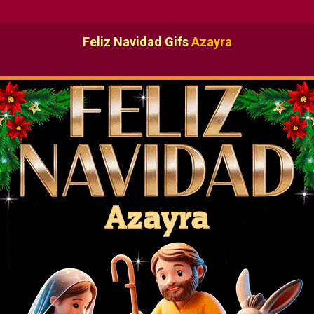
Feliz Navidad Gifs
Azayra