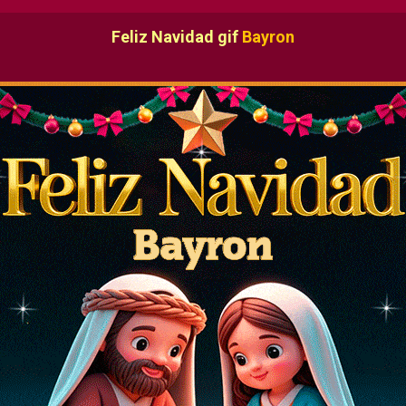
Feliz Navidad gif
Bayron