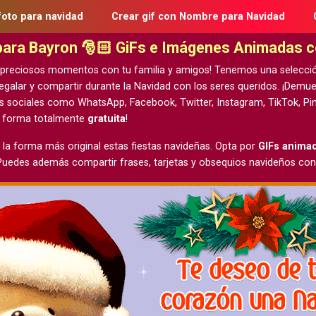
foto para navidad
Crear gif con Nombre para Navidad
 para Bayron 🎅🏻 GiFs e Imágenes Animadas 
 preciosos momentos con tu familia y amigos! Tenemos una selecci
egalar y compartir durante la Navidad con los seres queridos. ¡Demu
s sociales como WhatsApp, Facebook, Twitter, Instagram, TikTok, Pin
e forma totalmente
gratuita
!
 la forma más original estas fiestas navideñas. Opta por
GIFs anima
 Puedes además compartir frases, tarjetas y obsequios navideños con