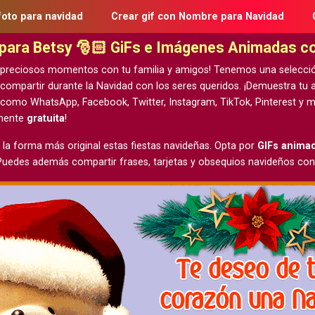
foto para navidad
Crear gif con Nombre para Navidad
 para Betsy 🎅🏻 GiFs e Imágenes Animadas 
 preciosos momentos con tu familia y amigos! Tenemos una selecci
 compartir durante la Navidad con los seres queridos. ¡Demuestra t
 como WhatsApp, Facebook, Twitter, Instagram, TikTok, Pinterest y m
lmente
gratuita
!
 la forma más original estas fiestas navideñas. Opta por
GIFs anima
 Puedes además compartir frases, tarjetas y obsequios navideños con