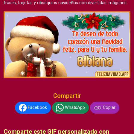
frases, tarjetas y obsequios navideños con divertidas imágenes.
Compartir
Facebook
WhatsApp
Copiar
Comparte este GIF personalizado con