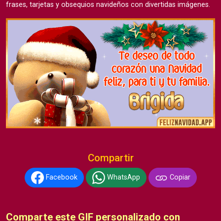
frases, tarjetas y obsequios navideños con divertidas imágenes.
Compartir
Facebook
WhatsApp
Copiar
Comparte este GIF personalizado con