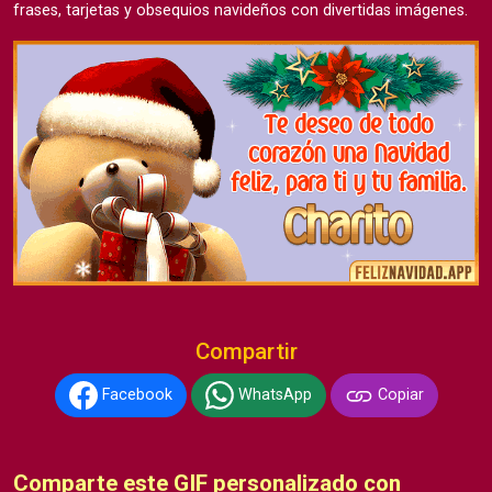
frases, tarjetas y obsequios navideños con divertidas imágenes.
Compartir
Facebook
WhatsApp
Copiar
Comparte este GIF personalizado con