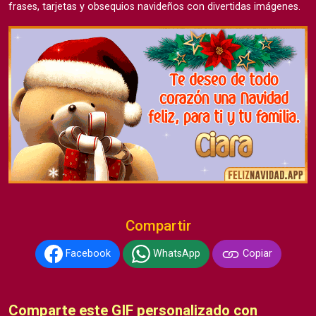
frases, tarjetas y obsequios navideños con divertidas imágenes.
Compartir
Facebook
WhatsApp
Copiar
Comparte este GIF personalizado con