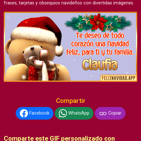
frases, tarjetas y obsequios navideños con divertidas imágenes.
Compartir
Facebook
WhatsApp
Copiar
Comparte este GIF personalizado con