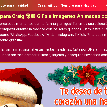
foto para navidad
Crear gif con Nombre para Navidad
d para Craig 🎅🏻 GiFs e Imágenes Animadas c
 preciosos momentos con tu familia y amigos! Tenemos una selecci
 compartir durante la Navidad con los seres queridos. ¡Demuestra t
 como WhatsApp, Facebook, Twitter, Instagram, TikTok, Pinterest y m
lmente
gratuita
!
 la forma más original estas fiestas navideñas. Opta por
GIFs anima
 Puedes además compartir frases, tarjetas y obsequios navideños con