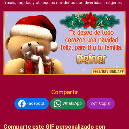
frases, tarjetas y obsequios navideños con divertidas imágenes.
Compartir
Facebook
WhatsApp
Copiar
Comparte este GIF personalizado con