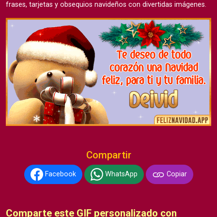
frases, tarjetas y obsequios navideños con divertidas imágenes.
Compartir
Facebook
WhatsApp
Copiar
Comparte este GIF personalizado con