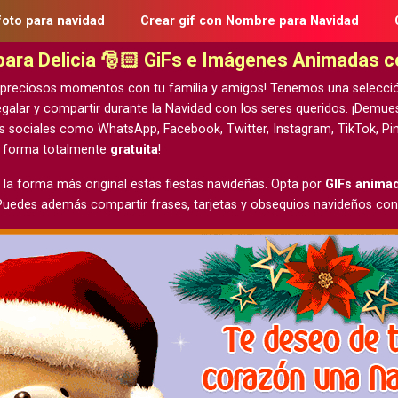
foto para navidad
Crear gif con Nombre para Navidad
 para Delicia 🎅🏻 GiFs e Imágenes Animadas 
 preciosos momentos con tu familia y amigos! Tenemos una selecci
galar y compartir durante la Navidad con los seres queridos. ¡Demu
s sociales como WhatsApp, Facebook, Twitter, Instagram, TikTok, Pin
e forma totalmente
gratuita
!
 la forma más original estas fiestas navideñas. Opta por
GIFs anima
 Puedes además compartir frases, tarjetas y obsequios navideños con