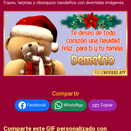
frases, tarjetas y obsequios navideños con divertidas imágenes.
Compartir
Facebook
WhatsApp
Copiar
Comparte este GIF personalizado con