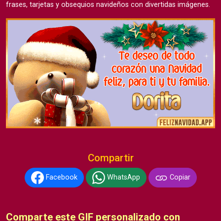
frases, tarjetas y obsequios navideños con divertidas imágenes.
Compartir
Facebook
WhatsApp
Copiar
Comparte este GIF personalizado con