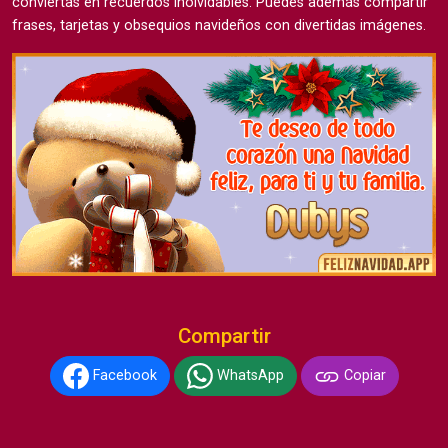
conviertas en recuerdos inolvidables. Puedes además compartir
frases, tarjetas y obsequios navideños con divertidas imágenes.
Compartir
Facebook
WhatsApp
Copiar