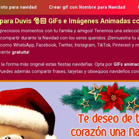
foto para navidad
Crear gif con Nombre para Navidad
d para Duvis 🎅🏻 GiFs e Imágenes Animadas c
 preciosos momentos con tu familia y amigos! Tenemos una selecci
 compartir durante la Navidad con los seres queridos. ¡Demuestra t
 como WhatsApp, Facebook, Twitter, Instagram, TikTok, Pinterest y m
lmente
gratuita
!
 la forma más original estas fiestas navideñas. Opta por
GIFs anima
 Puedes además compartir frases, tarjetas y obsequios navideños con