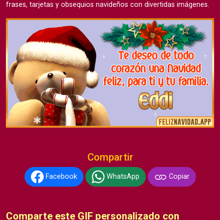
frases, tarjetas y obsequios navideños con divertidas imágenes.
Compartir
Facebook
WhatsApp
Copiar
Comparte este GIF personalizado con