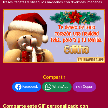
frases, tarjetas y obsequios navideños con divertidas imágenes.
Compartir
Facebook
WhatsApp
Copiar
Comparte este GIF personalizado con