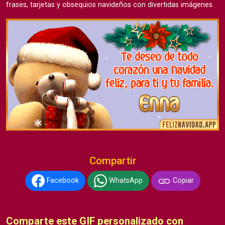
frases, tarjetas y obsequios navideños con divertidas imágenes.
Compartir
Facebook
WhatsApp
Copiar
Comparte este GIF personalizado con