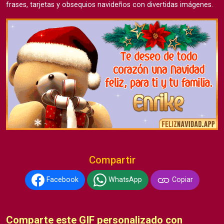
frases, tarjetas y obsequios navideños con divertidas imágenes.
Compartir
Facebook
WhatsApp
Copiar
Comparte este GIF personalizado con