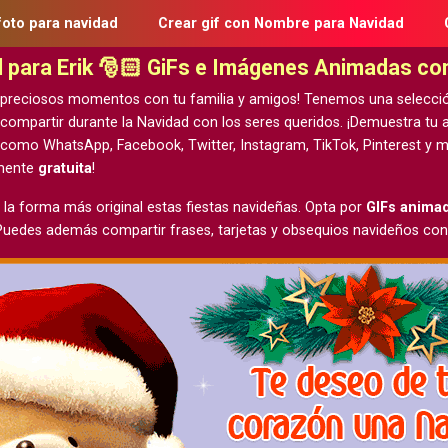
foto para navidad
Crear gif con Nombre para Navidad
d para Erik 🎅🏻 GiFs e Imágenes Animadas c
 preciosos momentos con tu familia y amigos! Tenemos una selecci
 compartir durante la Navidad con los seres queridos. ¡Demuestra t
 como WhatsApp, Facebook, Twitter, Instagram, TikTok, Pinterest y m
lmente
gratuita
!
 la forma más original estas fiestas navideñas. Opta por
GIFs anima
 Puedes además compartir frases, tarjetas y obsequios navideños con