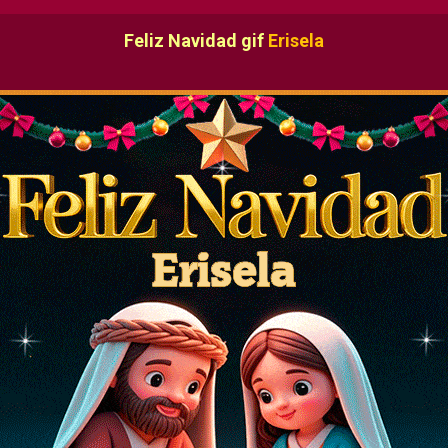
Feliz Navidad gif
Erisela