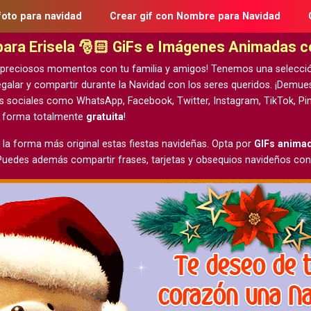
foto para navidad
Crear gif con Nombre para Navidad
 para Erisela 🎅🏻 GiFs e Imágenes Animadas 
 preciosos momentos con tu familia y amigos! Tenemos una selecci
galar y compartir durante la Navidad con los seres queridos. ¡Demu
s sociales como WhatsApp, Facebook, Twitter, Instagram, TikTok, Pin
e forma totalmente
gratuita
!
 la forma más original estas fiestas navideñas. Opta por
GIFs anima
 Puedes además compartir frases, tarjetas y obsequios navideños con