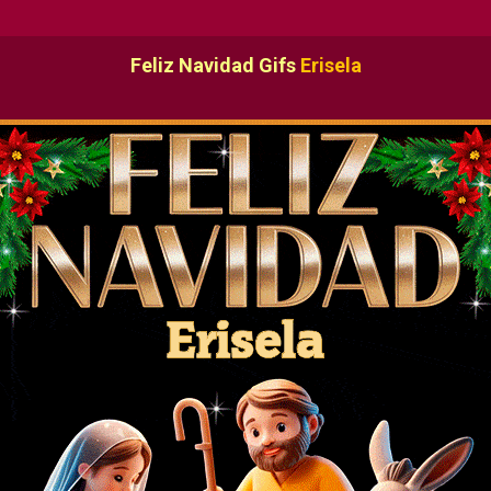
Feliz Navidad Gifs
Erisela