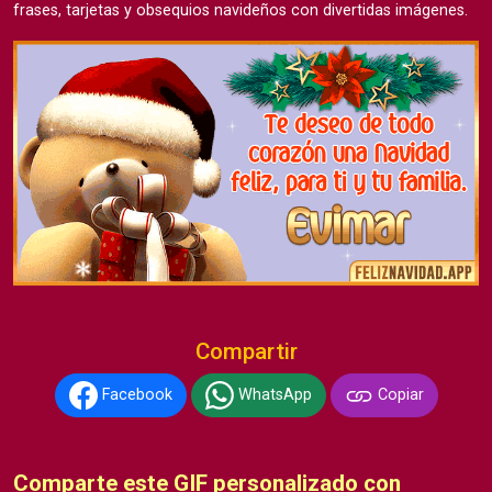
frases, tarjetas y obsequios navideños con divertidas imágenes.
Compartir
Facebook
WhatsApp
Copiar
Comparte este GIF personalizado con