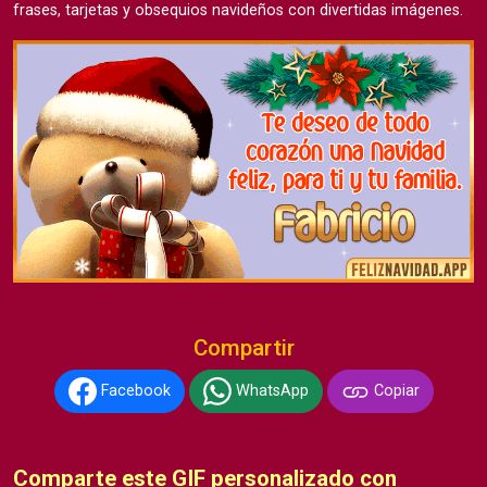
frases, tarjetas y obsequios navideños con divertidas imágenes.
Compartir
Facebook
WhatsApp
Copiar
Comparte este GIF personalizado con