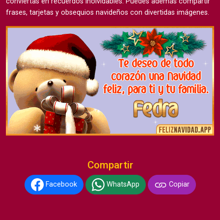
conviertas en recuerdos inolvidables. Puedes además compartir
frases, tarjetas y obsequios navideños con divertidas imágenes.
Compartir
Facebook
WhatsApp
Copiar