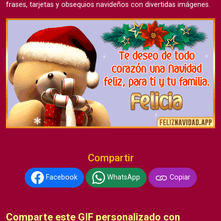
frases, tarjetas y obsequios navideños con divertidas imágenes.
Compartir
Facebook
WhatsApp
Copiar
Comparte este GIF personalizado con