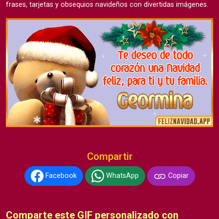
frases, tarjetas y obsequios navideños con divertidas imágenes.
Compartir
Facebook
WhatsApp
Copiar
Comparte este GIF personalizado con