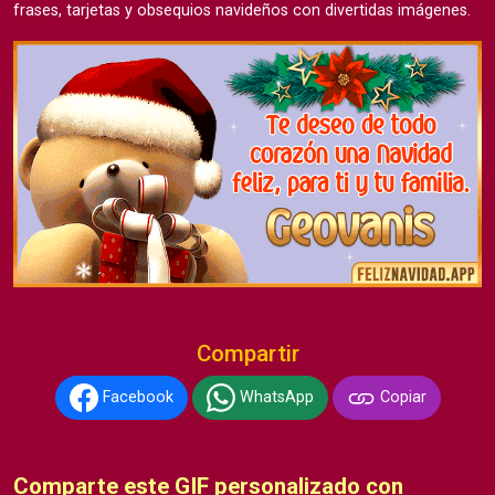
frases, tarjetas y obsequios navideños con divertidas imágenes.
Compartir
Facebook
WhatsApp
Copiar
Comparte este GIF personalizado con