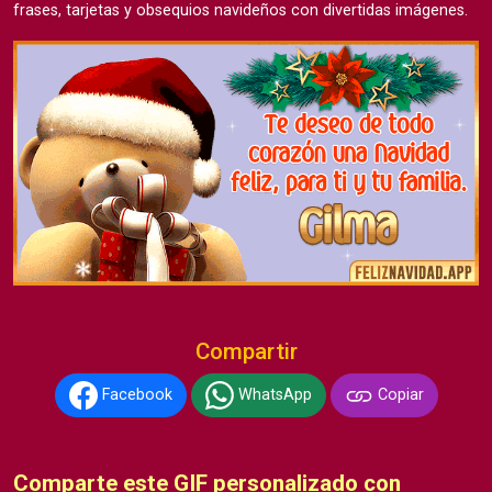
frases, tarjetas y obsequios navideños con divertidas imágenes.
Compartir
Facebook
WhatsApp
Copiar
Comparte este GIF personalizado con