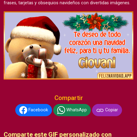
frases, tarjetas y obsequios navideños con divertidas imágenes.
Compartir
Facebook
WhatsApp
Copiar
Comparte este GIF personalizado con