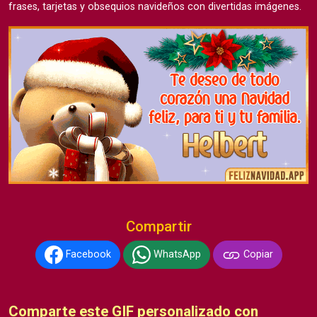
frases, tarjetas y obsequios navideños con divertidas imágenes.
Compartir
Facebook
WhatsApp
Copiar
Comparte este GIF personalizado con