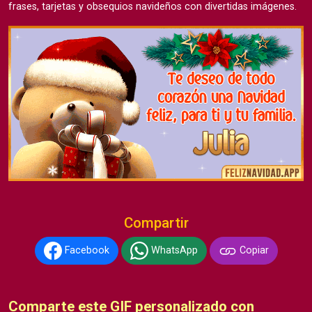
frases, tarjetas y obsequios navideños con divertidas imágenes.
Compartir
Facebook
WhatsApp
Copiar
Comparte este GIF personalizado con