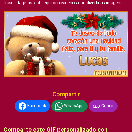
frases, tarjetas y obsequios navideños con divertidas imágenes.
Compartir
Facebook
WhatsApp
Copiar
Comparte este GIF personalizado con