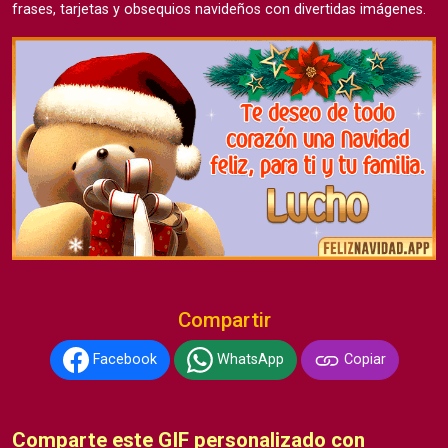
frases, tarjetas y obsequios navideños con divertidas imágenes.
Compartir
Facebook
WhatsApp
Copiar
Comparte este GIF personalizado con