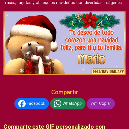
frases, tarjetas y obsequios navideños con divertidas imágenes.
Compartir
Facebook
WhatsApp
Copiar
Comparte este GIF personalizado con