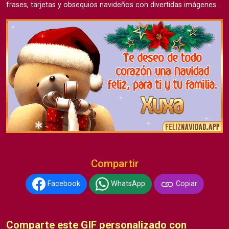
frases, tarjetas y obsequios navideños con divertidas imágenes.
Compartir
Facebook
WhatsApp
Copiar
Comparte este GIF personalizado con